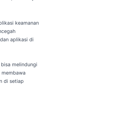
plikasi keamanan
encegah
an aplikasi di
 bisa melindungi
lah membawa
 di setiap