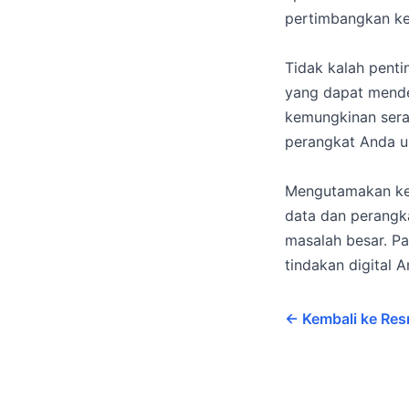
pertimbangkan k
Tidak kalah penti
yang dapat mende
kemungkinan seran
perangkat Anda u
Mengutamakan keh
data dan perangk
masalah besar. P
tindakan digital A
← Kembali ke Res