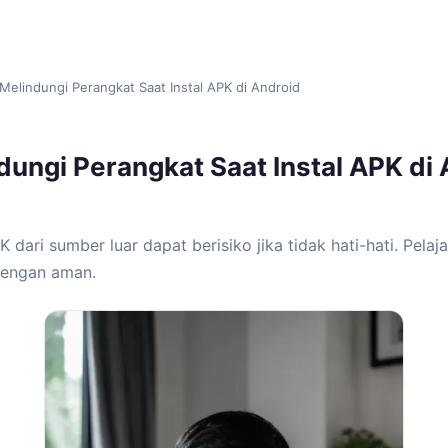
 Melindungi Perangkat Saat Instal APK di Android
dungi Perangkat Saat Instal APK di
K dari sumber luar dapat berisiko jika tidak hati-hati. Pelaj
dengan aman.