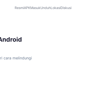
Resmi
APK
Masuk
Unduh
Lokasi
Diskusi
 Android
ari cara melindungi