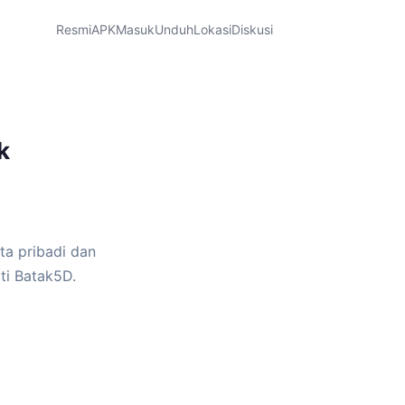
Resmi
APK
Masuk
Unduh
Lokasi
Diskusi
k
ta pribadi dan
rti Batak5D.