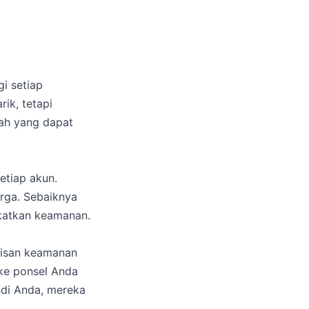
i setiap
ik, tetapi
kah yang dapat
etiap akun.
arga. Sebaiknya
gkatkan keamanan.
apisan keamanan
ke ponsel Anda
ndi Anda, mereka