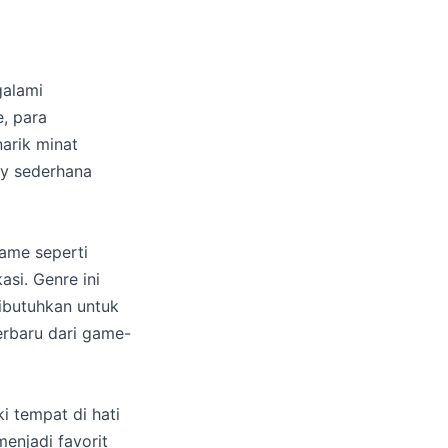
galami
, para
rik minat
ay sederhana
Game seperti
asi. Genre ini
ibutuhkan untuk
erbaru dari game-
i tempat di hati
enjadi favorit