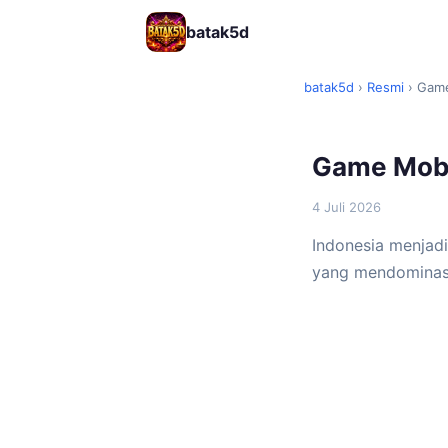
batak5d
batak5d
›
Resmi
›
Game
Game Mobil
4 Juli 2026
Indonesia menjadi
yang mendominasi 