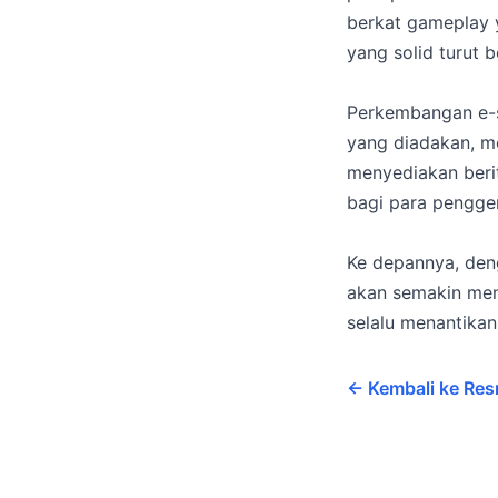
berkat gameplay 
yang solid turut
Perkembangan e-sp
yang diadakan, m
menyediakan berit
bagi para pengge
Ke depannya, deng
akan semakin mena
selalu menantika
← Kembali ke Res