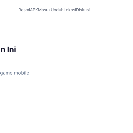
Resmi
APK
Masuk
Unduh
Lokasi
Diskusi
n Ini
n game mobile