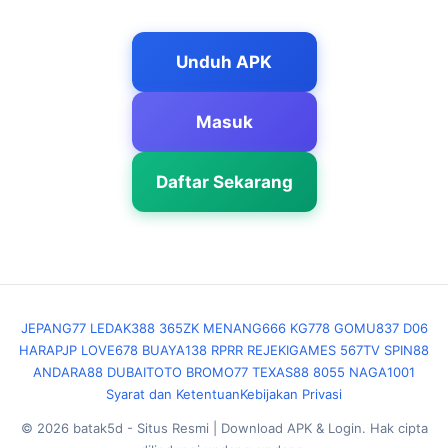
Unduh APK
Masuk
Daftar Sekarang
JEPANG77
LEDAK388
365ZK
MENANG666
KG778
GOMU837
D06
HARAPJP
LOVE678
BUAYA138
RPRR
REJEKIGAMES
567TV
SPIN88
ANDARA88
DUBAITOTO
BROMO77
TEXAS88
8055
NAGA1001
Syarat dan Ketentuan
Kebijakan Privasi
© 2026 batak5d - Situs Resmi | Download APK & Login. Hak cipta